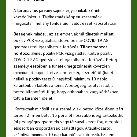
A koronavírus járvány sajnos egyre inkább érinti
községünket is. Tájékoztatás képpen szeretnénk
megosztani néhány fontos tudnivalót ezzel kapcsolatban.
Betegnek
minősül az az ember, akinél tünetek mellett
pozitív PCR vizsgálattal, illetve pozitív COVID-19 AG
gyorsteszttel igazolható a fertőzés.
Tünetmentes
hordozó
, akinél pozitív PCR vizsgálattal, illetve pozitív
COVID-19 AG gyorsteszttel igazolható a fertőzés. Beteg
személy esetében a tünetek megszűnését követően
minimum 3 napig, illetve a betegség kezdetétől (tünet
nélkül a pozitív teszt 0. napjától) minimum 10 napig
karanténban kötelező lenni. A betegség lefolyásától, a
beteg állapotától függ, hogy otthonában, vagy kórházban
tölti a karantén idejét.
Kontaktnak minősül az a személy, aki beteg közelében, zárt
térben 2 m-en belül 15 percnél hosszabb ideig tartózkodik
(pl.pedagógus-gyermek) vagy társával kezet fog, megöleli-
elsősorban csoporttársak, családtagok. A találkozástól
számítva minimum 10 nap karanténra kötelezik. Ez nem