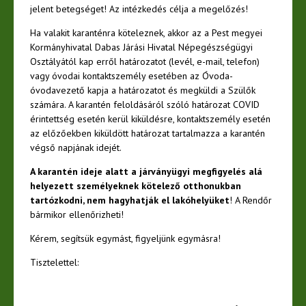
jelent betegséget! Az intézkedés célja a megelőzés!
Ha valakit karanténra köteleznek, akkor az a Pest megyei
Kormányhivatal Dabas Járási Hivatal Népegészségügyi
Osztályától kap erről határozatot (levél, e-mail, telefon)
vagy óvodai kontaktszemély esetében az Óvoda-
óvodavezető kapja a határozatot és megküldi a Szülők
számára. A karantén feloldásáról szóló határozat COVID
érintettség esetén kerül kiküldésre, kontaktszemély esetén
az előzőekben kiküldött határozat tartalmazza a karantén
végső napjának idejét.
A karantén ideje alatt a járványügyi megfigyelés alá
helyezett személyeknek
kötelező otthonukban
tartózkodni, nem hagyhatják el lakóhelyüket
! A Rendőr
bármikor ellenőrizheti!
Kérem, segítsük egymást, figyeljünk egymásra!
Tisztelettel: