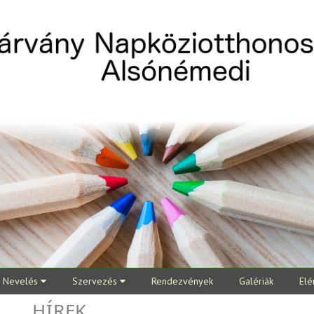
Nevelés
Szervezés
Rendezvények
Galériák
Elé
HÍREK
K