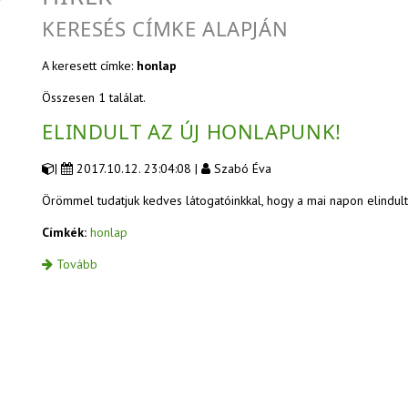
KERESÉS CÍMKE ALAPJÁN
A keresett címke:
honlap
Összesen 1 találat.
ELINDULT AZ ÚJ HONLAPUNK!
|
2017.10.12. 23:04:08 |
Szabó Éva
Örömmel tudatjuk kedves látogatóinkkal, hogy a mai napon elindult
Címkék:
honlap
Tovább