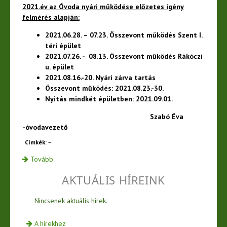
2021.év az Óvoda nyári működése előzetes igény
felmérés alapján:
2021.06.28. – 07.23. Összevont működés Szent I.
téri épület
2021.07.26. - 08.13. Összevont működés Rákóczi
u. épület
2021.08.16.-20. Nyári zárva tartás
Összevont működés: 2021.08.23.-30.
Nyitás mindkét épületben: 2021.09.01.
Szabó Éva
-óvodavezető
Címkék:
–
Tovább
AKTUÁLIS HÍREINK
Nincsenek aktuális hírek.
A hírekhez