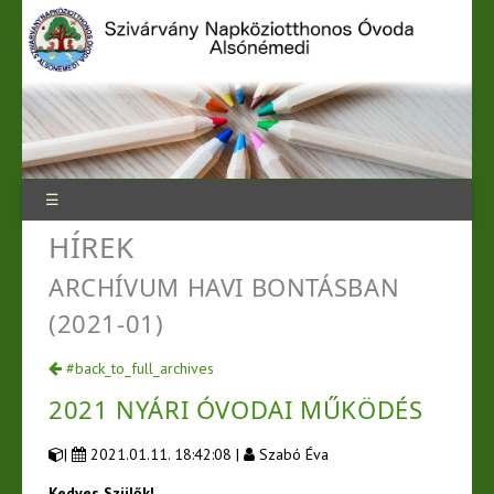
☰
HÍREK
ARCHÍVUM HAVI BONTÁSBAN
(2021-01)
#back_to_full_archives
2021 NYÁRI ÓVODAI MŰKÖDÉS
|
2021.01.11. 18:42:08 |
Szabó Éva
Kedves Szülők!