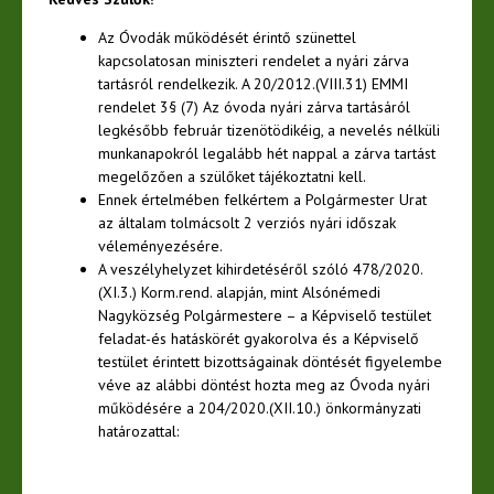
Az Óvodák működését érintő szünettel
kapcsolatosan miniszteri rendelet a nyári zárva
tartásról rendelkezik. A 20/2012.(VIII.31) EMMI
rendelet 3§ (7) Az óvoda nyári zárva tartásáról
legkésőbb február tizenötödikéig, a nevelés nélküli
munkanapokról legalább hét nappal a zárva tartást
megelőzően a szülőket tájékoztatni kell.
Ennek értelmében felkértem a Polgármester Urat
az általam tolmácsolt 2 verziós nyári időszak
véleményezésére.
A veszélyhelyzet kihirdetéséről szóló 478/2020.
(XI.3.) Korm.rend. alapján, mint Alsónémedi
Nagyközség Polgármestere – a Képviselő testület
feladat-és hatáskörét gyakorolva és a Képviselő
testület érintett bizottságainak döntését figyelembe
véve az alábbi döntést hozta meg az Óvoda nyári
működésére a 204/2020.(XII.10.) önkormányzati
határozattal: